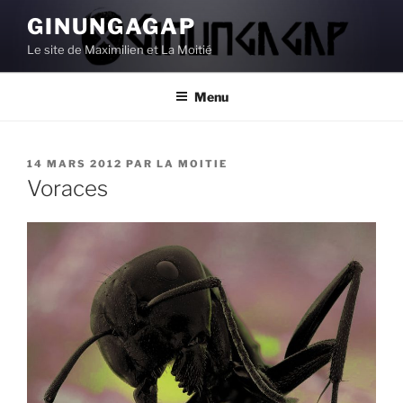
Aller
GINUNGAGAP
au
Le site de Maximilien et La Moitié
contenu
principal
Menu
PUBLIÉ
14 MARS 2012
PAR
LA MOITIE
LE
Voraces