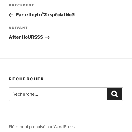
Navigation
Article
PRÉCÉDENT
de
précédent
Parazitnyi n°2 : spécial Noël
l’article
Article
SUIVANT
suivant
After HoURSSS
RECHERCHER
Recherche
Recher
pour
:
Fièrement propulsé par WordPress