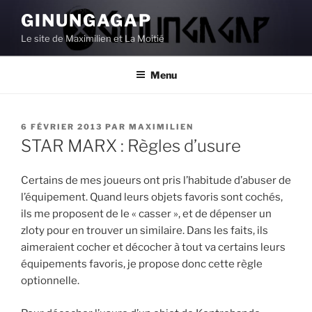
Aller
GINUNGAGAP
au
Le site de Maximilien et La Moitié
contenu
principal
Menu
PUBLIÉ
6 FÉVRIER 2013
PAR
MAXIMILIEN
LE
STAR MARX : Règles d’usure
Certains de mes joueurs ont pris l’habitude d’abuser de
l’équipement. Quand leurs objets favoris sont cochés,
ils me proposent de le « casser », et de dépenser un
zloty pour en trouver un similaire. Dans les faits, ils
aimeraient cocher et décocher à tout va certains leurs
équipements favoris, je propose donc cette règle
optionnelle.