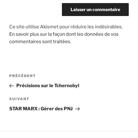
Ce site utilise Akismet pour réduire les indésirables.
En savoir plus sur la façon dont les données de vos
commentaires sont traitées
.
Navigation
Article
PRÉCÉDENT
de
précédent
Précisions sur le Tchernobyl
l’article
Article
SUIVANT
suivant
STAR MARX : Gérer des PNJ