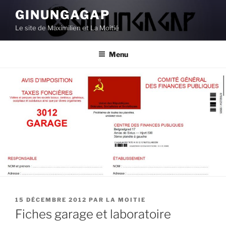
Aller
GINUNGAGAP
au
Le site de Maximilien et La Moitié
contenu
principal
Menu
PUBLIÉ
15 DÉCEMBRE 2012
PAR
LA MOITIE
LE
Fiches garage et laboratoire