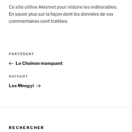
Ce site utilise Akismet pour réduire les indésirables.
En savoir plus sur la façon dont les données de vos
commentaires sont traitées
.
Navigation
Article
PRÉCÉDENT
de
précédent
Le Chaînon manquant
l’article
Article
SUIVANT
suivant
Les Mnogyi
RECHERCHER