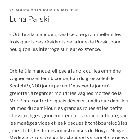
PUBLIÉ
31 MARS 2012
PAR
LA MOITIE
LE
Luna Parski
« Orbite à la manque », c’est ce que grommellent les
trois quarts des résidents de la lune de Parski, pour
peu qu’on les interroge sur leur existence.
Orbite à la manque, ellipse à la noix qui les emmène
voguer, eux et leur bicoque, loin du gros soleil de
Scotchi 9, 200 jours par an. Deux cents jours à
grelotter, à regarder mourir les vagues mortes de la
Mer Plate contre les quais déserts, tandis que dans les
brumes du demi-jour les grandes roues et les petits
chevaux, figés, grincent d’ennui. La rouille affleure, sur
les manèges vides et les kiosques à tchébourek où les
jours d’été, les forces industrieuses de Novye-Novye
Madagan ou de Kraboulak viennent se remplir la panse,